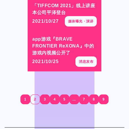
「TIFFCOM 2021」线上讲座
「TIFFCOM 2021」线上讲座
本公司平泽登台
本公司平泽登台
2021/10/27
2021/10/27
媒体曝光・演讲
媒体曝光・演讲
app游戏『BRAVE
app游戏『BRAVE
FRONTIER ReXONA』中的
FRONTIER ReXONA』中的
游戏内视频公开了
游戏内视频公开了
2021/10/25
2021/10/25
消息发布
消息发布
1
1
2
2
3
3
4
4
5
5
…
…
7
7
8
8
9
9