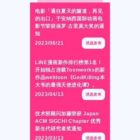
CONTACT
CONTACT
电影「通往夏天的隧道，再见
电影「通往夏天的隧道，再见
的出口」于安纳西国际动画电
的出口」于安纳西国际动画电
影节荣获保罗·古里莫大奖的通
影节荣获保罗·古里莫大奖的通
知
知
2023/06/21
2023/06/21
消息发布
消息发布
Language
Language
LINE漫画新作排行榜第1名！
LINE漫画新作排行榜第1名！
Japanese
Japanese
开始独占连载Toonworks的新
开始独占连载Toonworks的新
English
English
作品webtoon《GodKilling本
作品webtoon《GodKilling本
French
French
大爷的最强天使进化谭》。
大爷的最强天使进化谭》。
Chinese (Trad.)
Chinese (Trad.)
2023/04/13
2023/04/13
消息发布
消息发布
Chinese (Sim.)
Chinese (Sim.)
技术部顾问加藤荣获 Japan
技术部顾问加藤荣获 Japan
Arabic
Arabic
ACM SIGCHI Chapter 优秀
ACM SIGCHI Chapter 优秀
新生代研究者奖通知
新生代研究者奖通知
2023/03/13
2023/03/13
消息发布
消息发布