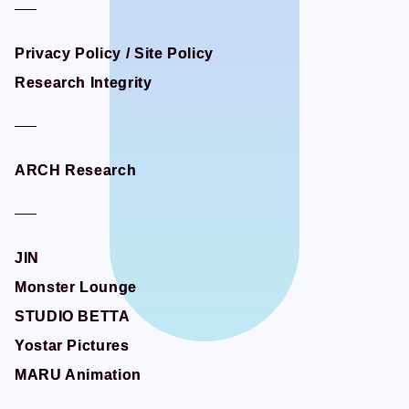
Privacy Policy / Site Policy
Privacy Policy / Site Policy
Research Integrity
Research Integrity
ARCH Research
ARCH Research
JIN
JIN
Monster Lounge
Monster Lounge
STUDIO BETTA
STUDIO BETTA
Yostar Pictures
Yostar Pictures
MARU Animation
MARU Animation