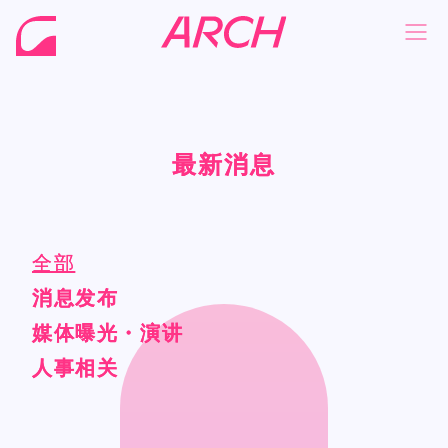
最新消息
最新消息
NEWS
NEWS
COMPANY
COMPANY
PHILOSOPHY
PHILOSOPHY
全部
全部
BUSINESS
BUSINESS
消息发布
消息发布
WORKS
WORKS
媒体曝光・演讲
媒体曝光・演讲
人事相关
人事相关
MEMBER
MEMBER
RECRUIT
RECRUIT