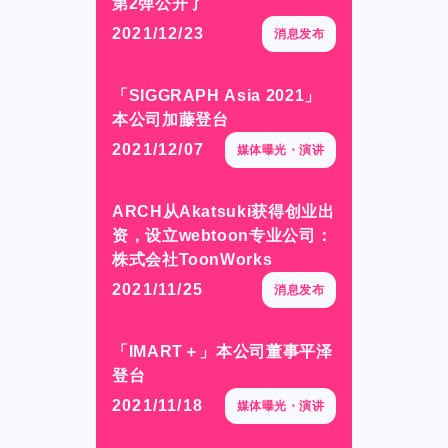
第2弹公开了
第2弹公开了
STUDIO BETTA
STUDIO BETTA
2021/12/23
2021/12/23
消息发布
消息发布
Yostar Pictures
Yostar Pictures
MARU Animation
MARU Animation
「SIGGRAPH Asia 2021」
「SIGGRAPH Asia 2021」
本公司加藤登台
本公司加藤登台
2021/12/07
2021/12/07
媒体曝光・演讲
媒体曝光・演讲
© Arch Inc.
© Arch Inc.
ARCH从Akatsuki获得创业出
ARCH从Akatsuki获得创业出
资，设立webtoon专业公司：
资，设立webtoon专业公司：
株式会社ToonWorks
株式会社ToonWorks
2021/11/25
2021/11/25
消息发布
消息发布
「IMART＋」本公司董事平泽
「IMART＋」本公司董事平泽
登台
登台
2021/11/18
2021/11/18
媒体曝光・演讲
媒体曝光・演讲