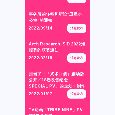
Official SNS
Official SNS
X
X
事务所的转移和新设“卫星办
事务所的转移和新设“卫星办
公室”的通知
公室”的通知
Facebook
Facebook
2022/09/14
2022/09/14
消息发布
消息发布
Arch Research ISID 2022海
Arch Research ISID 2022海
Privacy Policy / Site Policy
Privacy Policy / Site Policy
报奖的获奖通知
报奖的获奖通知
Research Integrity
Research Integrity
2022/03/18
2022/03/18
消息发布
消息发布
担当了「『咒术回战』剧场版
担当了「『咒术回战』剧场版
ARCH Research
ARCH Research
公开／18卷发售纪念
公开／18卷发售纪念
SPECIAL PV」的企划・制作
SPECIAL PV」的企划・制作
2022/01/07
2022/01/07
消息发布
消息发布
JIN
JIN
TV动画『TRIBE NINE』PV
TV动画『TRIBE NINE』PV
Monster Lounge
Monster Lounge