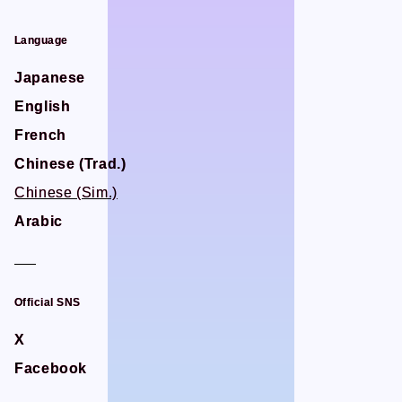
Language
Language
Japanese
Japanese
English
English
French
French
Chinese (Trad.)
Chinese (Trad.)
Chinese (Sim.)
Chinese (Sim.)
Arabic
Arabic
Official SNS
Official SNS
X
X
Facebook
Facebook