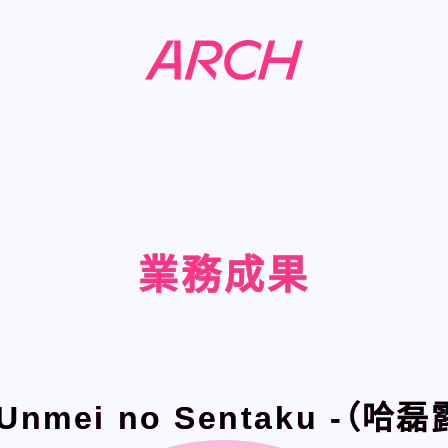
NEWS
NEWS
業務成果
業務成果
業務成果
業務成果
COMPANY
COMPANY
PHILOSOPHY
PHILOSOPHY
 Unmei no Sentaku -（
 Unmei no Sentaku -（