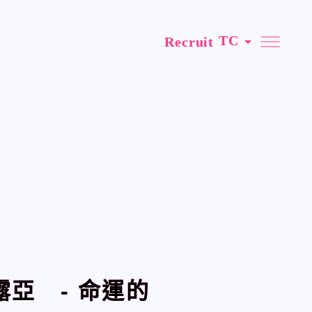
Recruit
Recruit
Official SNS
Official SNS
X
X
Facebook
Facebook
哈磊露亞 ‐ 命運的
哈磊露亞 ‐ 命運的
Privacy Policy / Site Policy
Privacy Policy / Site Policy
Research Integrity
Research Integrity