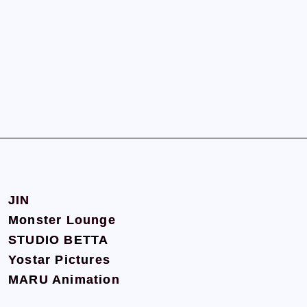
JIN
JIN
Monster Lounge
Monster Lounge
STUDIO BETTA
STUDIO BETTA
Yostar Pictures
Yostar Pictures
MARU Animation
MARU Animation