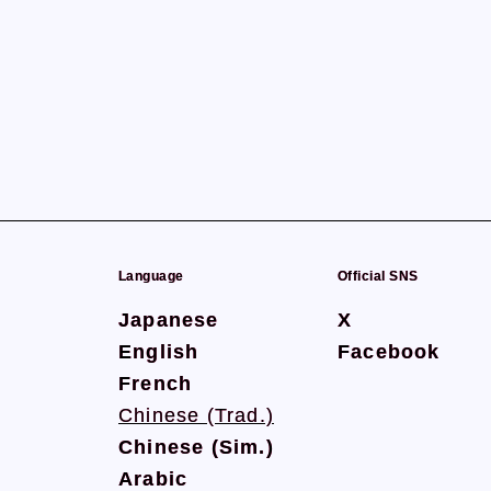
Language
Language
Official SNS
Official SNS
Japanese
Japanese
X
X
English
English
Facebook
Facebook
French
French
Chinese (Trad.)
Chinese (Trad.)
Chinese (Sim.)
Chinese (Sim.)
Arabic
Arabic