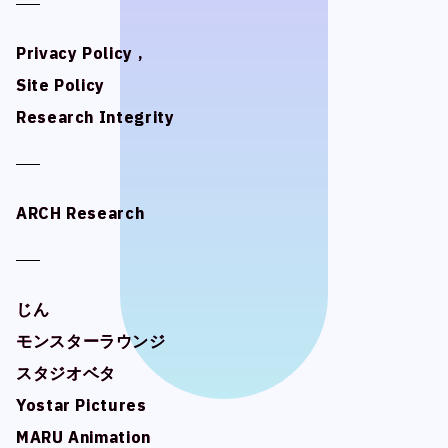
Privacy Policy ,
Privacy Policy ,
Site Policy
Site Policy
Research Integrity
Research Integrity
ARCH Research
ARCH Research
じん
じん
モンスターラウンジ
モンスターラウンジ
スタジオベタ
スタジオベタ
Yostar Pictures
Yostar Pictures
MARU Animation
MARU Animation