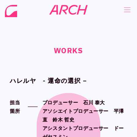
WORKS
WORKS
WORKS
WORKS
NEWS
NEWS
COMPANY
COMPANY
PHILOSOPHY
PHILOSOPHY
ハレルヤ - 運命の選択 –
ハレルヤ - 運命の選択 –
BUSINESS
BUSINESS
WORKS
WORKS
担当
担当
プロデューサー 石川 泰大
プロデューサー 石川 泰大
箇所
箇所
アソシエイトプロデューサー 平澤
アソシエイトプロデューサー 平澤
MEMBER
MEMBER
直 鈴木 哲史
直 鈴木 哲史
RECRUIT
RECRUIT
アシスタントプロデューサー ドー
アシスタントプロデューサー ドー
ゼヤスミン
ゼヤスミン