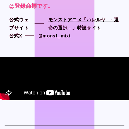
Official SNS
Official SNS
は登録商標です。
は登録商標です。
は登録商標です。
は登録商標です。
X
X
公式ウェ
公式ウェ
モンストアニメ「ハレルヤ - 運
モンストアニメ「ハレルヤ - 運
Facebook
Facebook
ブサイト
ブサイト
命の選択 - 」特設サイト
命の選択 - 」特設サイト
公式X
公式X
@monst_mixi
@monst_mixi
Privacy Policy , Site Policy
Privacy Policy , Site Policy
Research Integrity
Research Integrity
ARCH Research
ARCH Research
じん
じん
モンスターラウンジ
モンスターラウンジ