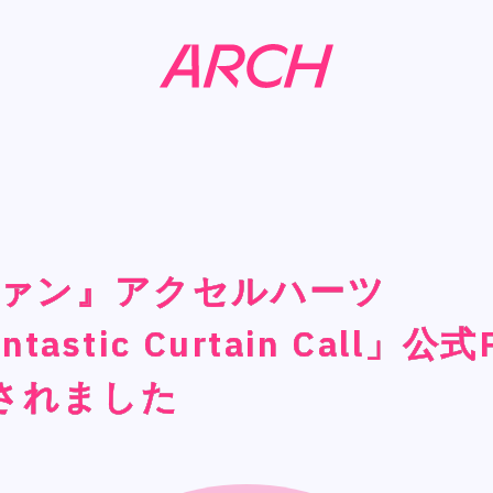
ファン』アクセルハーツ
ファン』アクセルハーツ
ファン』アクセルハーツ
ファン』アクセルハーツ
NEWS
NEWS
antastic Curtain Call
antastic Curtain Call
antastic Curtain Call
antastic Curtain Call
COMPANY
COMPANY
されました
されました
されました
されました
PHILOSOPHY
PHILOSOPHY