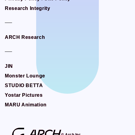
Research Integrity
Research Integrity
ARCH Research
ARCH Research
JIN
JIN
Monster Lounge
Monster Lounge
STUDIO BETTA
STUDIO BETTA
Yostar Pictures
Yostar Pictures
MARU Animation
MARU Animation
© Arch Inc.
© Arch Inc.