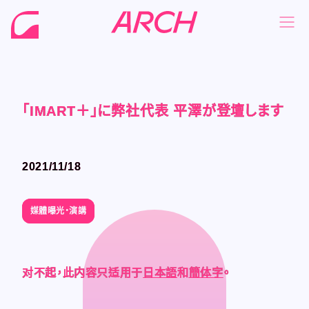
「IMART＋」に弊社代表 平澤が登壇します
「IMART＋」に弊社代表 平澤が登壇します
「IMART＋」に弊社代表 平澤が登壇します
「IMART＋」に弊社代表 平澤が登壇します
NEWS
NEWS
COMPANY
COMPANY
2021/11/18
2021/11/18
PHILOSOPHY
PHILOSOPHY
BUSINESS
BUSINESS
媒體曝光・演講
媒體曝光・演講
WORKS
WORKS
MEMBER
MEMBER
对不起，此内容只适用于
对不起，此内容只适用于
对不起，此内容只适用于
对不起，此内容只适用于
日本語
日本語
日本語
日本語
和
和
和
和
簡体字
簡体字
簡体字
簡体字
。
。
。
。
RECRUIT
RECRUIT