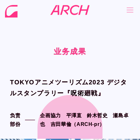
业务成果
业务成果
业务成果
业务成果
NEWS
NEWS
COMPANY
COMPANY
PHILOSOPHY
PHILOSOPHY
TOKYOアニメツーリズム2023 デジタ
TOKYOアニメツーリズム2023 デジタ
BUSINESS
BUSINESS
ルスタンプラリー『呪術廻戦』
ルスタンプラリー『呪術廻戦』
WORKS
WORKS
负责
负责
企画協力 平澤直 鈴木哲史 瀬島卓
企画協力 平澤直 鈴木哲史 瀬島卓
MEMBER
MEMBER
部份
部份
也 吉田華倫（ARCH-pr）
也 吉田華倫（ARCH-pr）
RECRUIT
RECRUIT