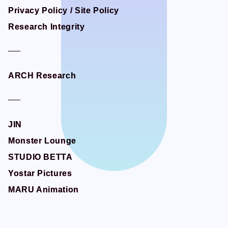
Privacy Policy / Site Policy
Privacy Policy / Site Policy
Research Integrity
Research Integrity
ARCH Research
ARCH Research
JIN
JIN
Monster Lounge
Monster Lounge
STUDIO BETTA
STUDIO BETTA
Yostar Pictures
Yostar Pictures
MARU Animation
MARU Animation