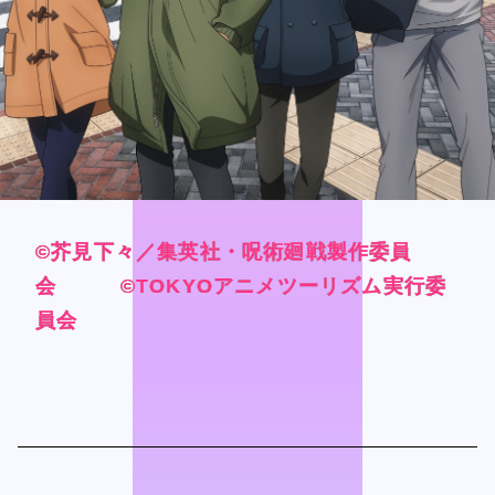
Official SNS
Official SNS
X
X
Facebook
Facebook
Privacy Policy / Site Policy
Privacy Policy / Site Policy
Research Integrity
Research Integrity
©芥見下々／集英社・呪術廻戦製作委員
©芥見下々／集英社・呪術廻戦製作委員
©芥見下々／集英社・呪術廻戦製作委員
©芥見下々／集英社・呪術廻戦製作委員
会 ©TOKYOアニメツーリズム実行委
会 ©TOKYOアニメツーリズム実行委
会 ©TOKYOアニメツーリズム実行委
会 ©TOKYOアニメツーリズム実行委
員会
員会
員会
員会
ARCH Research
ARCH Research
JIN
JIN
Monster Lounge
Monster Lounge