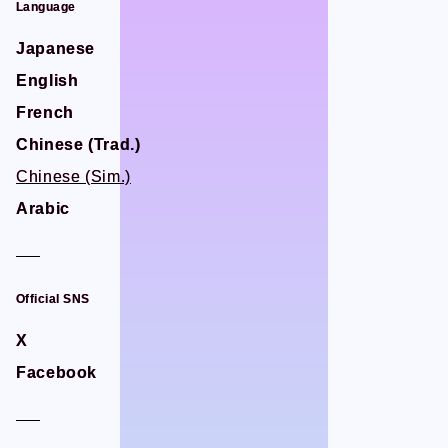
Language
Language
STUDIO BETTA
STUDIO BETTA
Yostar Pictures
Yostar Pictures
Japanese
Japanese
MARU Animation
MARU Animation
English
English
French
French
Chinese (Trad.)
Chinese (Trad.)
Chinese (Sim.)
Chinese (Sim.)
© Arch Inc.
© Arch Inc.
Arabic
Arabic
Official SNS
Official SNS
X
X
Facebook
Facebook