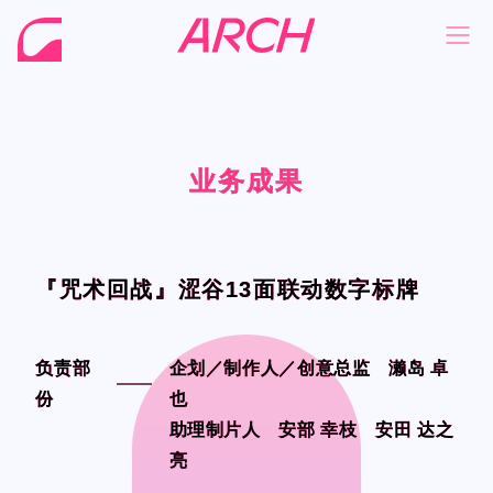
业务成果
业务成果
业务成果
业务成果
NEWS
NEWS
COMPANY
COMPANY
PHILOSOPHY
PHILOSOPHY
『咒术回战』涩谷13面联动数字标牌
『咒术回战』涩谷13面联动数字标牌
BUSINESS
BUSINESS
WORKS
WORKS
负责部
负责部
企划／制作人／创意总监 濑岛 卓
企划／制作人／创意总监 濑岛 卓
份
份
也
也
MEMBER
MEMBER
助理制片人 安部 幸枝 安田 达之
助理制片人 安部 幸枝 安田 达之
RECRUIT
RECRUIT
亮
亮