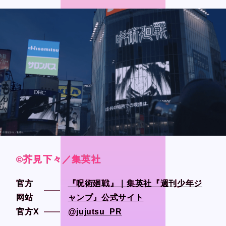
CONTACT
CONTACT
Language
Language
Japanese
Japanese
English
English
French
French
Chinese (Trad.)
Chinese (Trad.)
©芥見下々／集英社
©芥見下々／集英社
©芥見下々／集英社
©芥見下々／集英社
Chinese (Sim.)
Chinese (Sim.)
官方
官方
『呪術廻戦』｜集英社『週刊少年ジ
『呪術廻戦』｜集英社『週刊少年ジ
Arabic
Arabic
网站
网站
ャンプ』公式サイト
ャンプ』公式サイト
官方X
官方X
@jujutsu_PR
@jujutsu_PR