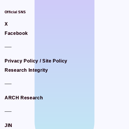
Official SNS
Official SNS
X
X
Facebook
Facebook
Privacy Policy / Site Policy
Privacy Policy / Site Policy
Research Integrity
Research Integrity
ARCH Research
ARCH Research
JIN
JIN