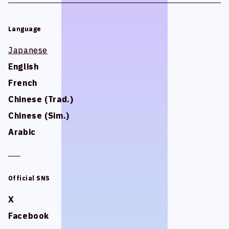
Language
Language
Japanese
Japanese
English
English
French
French
Chinese (Trad.)
Chinese (Trad.)
Chinese (Sim.)
Chinese (Sim.)
Arabic
Arabic
Official SNS
Official SNS
X
X
Facebook
Facebook