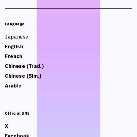
Official SNS
Official SNS
X
X
Language
Facebook
Facebook
Language
Japanese
Japanese
English
English
Privacy Policy , Site Policy
Privacy Policy , Site Policy
French
French
Research Integrity
Research Integrity
Chinese (Trad.)
Chinese (Trad.)
Chinese (Sim.)
Chinese (Sim.)
Arabic
Arabic
ARCH Research
ARCH Research
Official SNS
Official SNS
じん
じん
X
X
モンスターラウンジ
モンスターラウンジ
Facebook
Facebook