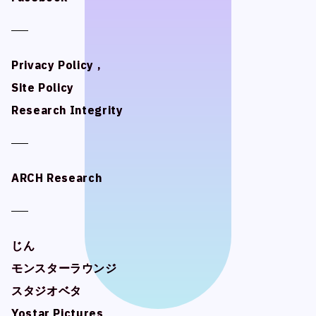
スタジオベタ
スタジオベタ
Yostar Pictures
Yostar Pictures
MARU Animation
MARU Animation
Privacy Policy ,
Privacy Policy ,
Site Policy
Site Policy
Research Integrity
Research Integrity
© Arch Inc.
© Arch Inc.
ARCH Research
ARCH Research
じん
じん
モンスターラウンジ
モンスターラウンジ
スタジオベタ
スタジオベタ
Yostar Pictures
Yostar Pictures