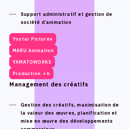
Support administratif et gestion de
Support administratif et gestion de
société d’animation
société d’animation
Yostar Pictures
Yostar Pictures
MARU Animation
MARU Animation
YAMATOWORKS
YAMATOWORKS
Production ＋h
Production ＋h
Management des créatifs
Management des créatifs
Gestion des créatifs, maximisation de
Gestion des créatifs, maximisation de
la valeur des œuvres, planification et
la valeur des œuvres, planification et
mise en œuvre des développements
mise en œuvre des développements