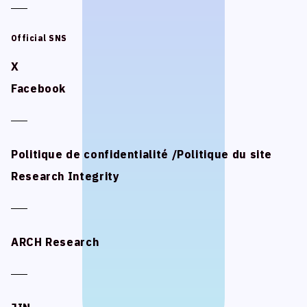
Official SNS
Official SNS
X
X
Facebook
Facebook
Politique de confidentialité /Politique du site
Politique de confidentialité /Politique du site
Research Integrity
Research Integrity
ARCH Research
ARCH Research