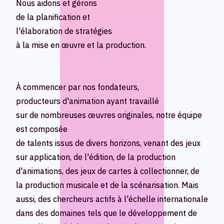
CONTACT
CONTACT
Nous aidons et gérons
Nous aidons et gérons
de la planification et
de la planification et
l'élaboration de stratégies
l'élaboration de stratégies
à la mise en œuvre et la production.
à la mise en œuvre et la production.
Language
Language
À commencer par nos fondateurs,
À commencer par nos fondateurs,
producteurs d'animation ayant travaillé
producteurs d'animation ayant travaillé
Japanese
Japanese
sur de nombreuses œuvres originales, notre équipe
sur de nombreuses œuvres originales, notre équipe
English
English
est composée
est composée
French
French
de talents issus de divers horizons, venant des jeux
de talents issus de divers horizons, venant des jeux
Chinese (Trad.)
Chinese (Trad.)
sur application, de l'édition, de la production
sur application, de l'édition, de la production
Chinese (Sim.)
Chinese (Sim.)
d'animations, des jeux de cartes à collectionner, de
d'animations, des jeux de cartes à collectionner, de
Arabic
Arabic
la production musicale et de la scénarisation. Mais
la production musicale et de la scénarisation. Mais
aussi, des chercheurs actifs à l'échelle internationale
aussi, des chercheurs actifs à l'échelle internationale
dans des domaines tels que le développement de
dans des domaines tels que le développement de