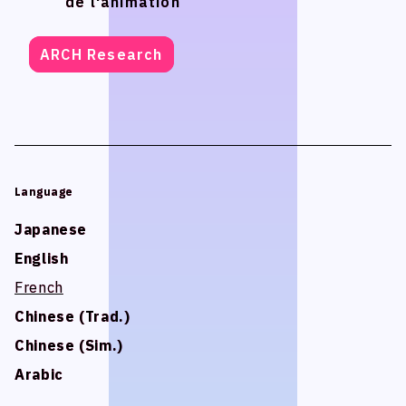
de l'animation
de l'animation
ARCH Research
ARCH Research
Language
Language
Japanese
Japanese
English
English
French
French
Chinese (Trad.)
Chinese (Trad.)
Chinese (Sim.)
Chinese (Sim.)
Arabic
Arabic