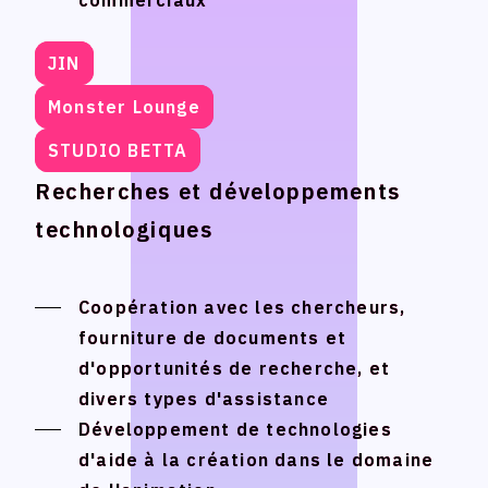
commerciaux
commerciaux
JIN
JIN
Monster Lounge
Monster Lounge
STUDIO BETTA
STUDIO BETTA
Recherches et développements
Recherches et développements
technologiques
technologiques
Coopération avec les chercheurs,
Coopération avec les chercheurs,
fourniture de documents et
fourniture de documents et
d'opportunités de recherche, et
d'opportunités de recherche, et
divers types d'assistance
divers types d'assistance
Développement de technologies
Développement de technologies
d'aide à la création dans le domaine
d'aide à la création dans le domaine