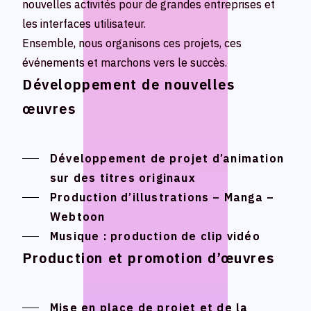
nouvelles activités pour de grandes entreprises et
nouvelles activités pour de grandes entreprises et
Official SNS
Official SNS
les interfaces utilisateur.
les interfaces utilisateur.
X
X
Ensemble, nous organisons ces projets, ces
Ensemble, nous organisons ces projets, ces
Facebook
Facebook
événements et marchons vers le succès.
événements et marchons vers le succès.
Développement de nouvelles
Développement de nouvelles
œuvres
œuvres
Politique de confidentialité /Politique du site
Politique de confidentialité /Politique du site
Research Integrity
Research Integrity
Développement de projet d’animation
Développement de projet d’animation
sur des titres originaux
sur des titres originaux
Production d’illustrations – Manga –
Production d’illustrations – Manga –
ARCH Research
ARCH Research
Webtoon
Webtoon
Musique : production de clip vidéo
Musique : production de clip vidéo
Production et promotion d’œuvres
Production et promotion d’œuvres
JIN
JIN
Monster Lounge
Monster Lounge
Mise en place de projet et de la
Mise en place de projet et de la