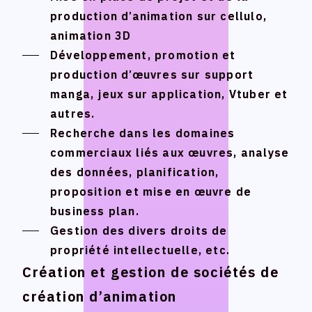
STUDIO BETTA
STUDIO BETTA
production d’animation sur cellulo,
production d’animation sur cellulo,
Yostar Pictures
Yostar Pictures
animation 3D
animation 3D
Développement, promotion et
Développement, promotion et
MARU Animation
MARU Animation
production d’œuvres sur support
production d’œuvres sur support
manga, jeux sur application, Vtuber et
manga, jeux sur application, Vtuber et
autres.
autres.
© Arch Inc.
© Arch Inc.
Recherche dans les domaines
Recherche dans les domaines
commerciaux liés aux œuvres, analyse
commerciaux liés aux œuvres, analyse
des données, planification,
des données, planification,
proposition et mise en œuvre de
proposition et mise en œuvre de
business plan.
business plan.
Gestion des divers droits de
Gestion des divers droits de
propriété intellectuelle, etc.
propriété intellectuelle, etc.
Création et gestion de sociétés de
Création et gestion de sociétés de
création d’animation
création d’animation