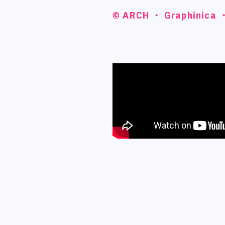
© ARCH ・ Graphinica ・
© ARCH ・ Graphinica ・
© ARCH ・ Graphinica ・
© ARCH ・ Graphinica ・