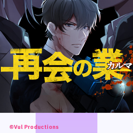
スタジオベタ
スタジオベタ
Yostar Pictures
Yostar Pictures
MARU Animation
MARU Animation
© Arch Inc.
© Arch Inc.
©Vul Productions
©Vul Productions
©Vul Productions
©Vul Productions