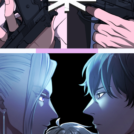
Official SNS
Official SNS
X
X
Facebook
Facebook
Privacy Policy , Site Policy
Privacy Policy , Site Policy
Research Integrity
Research Integrity
ARCH Research
ARCH Research
じん
じん
モンスターラウンジ
モンスターラウンジ