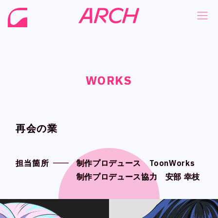
WORKS
WORKS
WORKS
WORKS
NEWS
NEWS
COMPANY
COMPANY
PHILOSOPHY
PHILOSOPHY
再会の業
再会の業
BUSINESS
BUSINESS
WORKS
WORKS
担当箇所
担当箇所
制作プロデュース ToonWorks
制作プロデュース ToonWorks
制作プロデュース協力 安部 幸枝
制作プロデュース協力 安部 幸枝
MEMBER
MEMBER
RECRUIT
RECRUIT