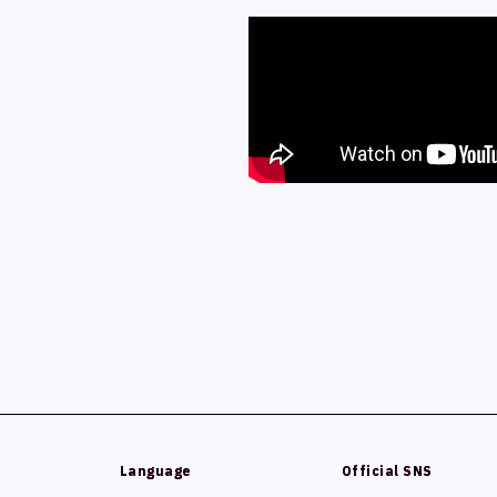
Language
Language
Official SNS
Official SNS