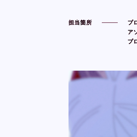
担当箇所
担当箇所
プ
プ
ア
ア
プ
プ