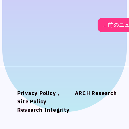
←前のニ
←前のニ
←前のニ
←前のニ
Privacy Policy ,
Privacy Policy ,
ARCH Research
ARCH Research
Site Policy
Site Policy
Research Integrity
Research Integrity