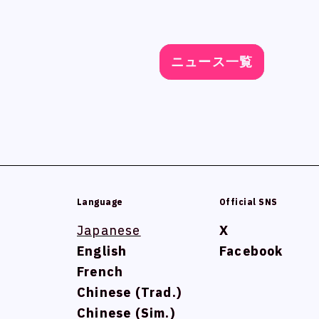
ニュース一覧
ニュース一覧
ニュース一覧
ニュース一覧
Language
Language
Official SNS
Official SNS
Japanese
Japanese
X
X
English
English
Facebook
Facebook
French
French
Chinese (Trad.)
Chinese (Trad.)
Chinese (Sim.)
Chinese (Sim.)