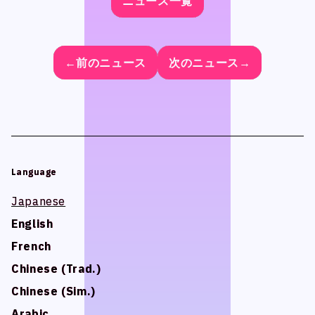
ニュース一覧
ニュース一覧
ニュース一覧
ニュース一覧
スタジオベタ
スタジオベタ
Yostar Pictures
Yostar Pictures
MARU Animation
MARU Animation
←前のニュース
←前のニュース
←前のニュース
←前のニュース
次のニュース→
次のニュース→
次のニュース→
次のニュース→
© Arch Inc.
© Arch Inc.
Language
Language
Japanese
Japanese
English
English
French
French
Chinese (Trad.)
Chinese (Trad.)
Chinese (Sim.)
Chinese (Sim.)
Arabic
Arabic