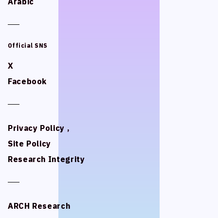
Arabic
Arabic
スタジオベタ
スタジオベタ
Yostar Pictures
Yostar Pictures
MARU Animation
MARU Animation
Official SNS
Official SNS
X
X
Facebook
Facebook
© Arch Inc.
© Arch Inc.
Privacy Policy ,
Privacy Policy ,
Site Policy
Site Policy
Research Integrity
Research Integrity
ARCH Research
ARCH Research