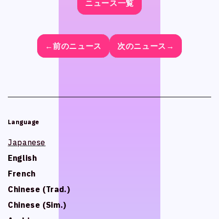
ニュース一覧
ニュース一覧
ニュース一覧
ニュース一覧
Official SNS
Official SNS
X
X
Facebook
Facebook
←前のニュース
←前のニュース
←前のニュース
←前のニュース
次のニュース→
次のニュース→
次のニュース→
次のニュース→
Privacy Policy , Site Policy
Privacy Policy , Site Policy
Research Integrity
Research Integrity
Language
Language
Japanese
Japanese
ARCH Research
ARCH Research
English
English
French
French
Chinese (Trad.)
Chinese (Trad.)
じん
じん
Chinese (Sim.)
Chinese (Sim.)
モンスターラウンジ
モンスターラウンジ